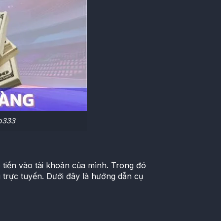
so333
 tiền vào tài khoản của mình. Trong đó
 trực tuyến. Dưới đây là hướng dẫn cụ