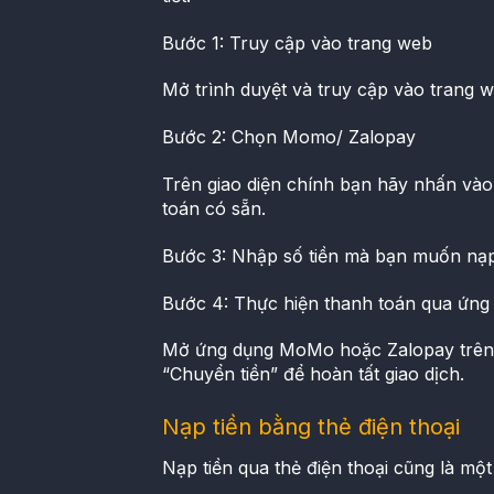
Bước 1: Truy cập vào trang web
Mở trình duyệt và truy cập vào trang 
Bước 2: Chọn Momo/ Zalopay
Trên giao diện chính bạn hãy nhấn và
toán có sẵn.
Bước 3: Nhập số tiền mà bạn muốn nạ
Bước 4: Thực hiện thanh toán qua ứn
Mở ứng dụng MoMo hoặc Zalopay trên đi
“Chuyển tiền” để hoàn tất giao dịch.
Nạp tiền bằng thẻ điện thoại
Nạp tiền qua thẻ điện thoại cũng là một