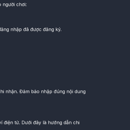
 người chơi:
 đăng nhập đã được đăng ký.
 ghi nhận. Đảm bảo nhập đúng nội dung
í điện tử. Dưới đây là hướng dẫn chi