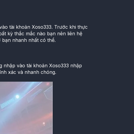
 vào tài khoản Xoso333. Trước khi thực
 bất kỳ thắc mắc nào bạn nên liên hệ
ợ bạn nhanh nhất có thể.
ăng nhập vào tài khoản Xoso333 nhập
hính xác và nhanh chóng.