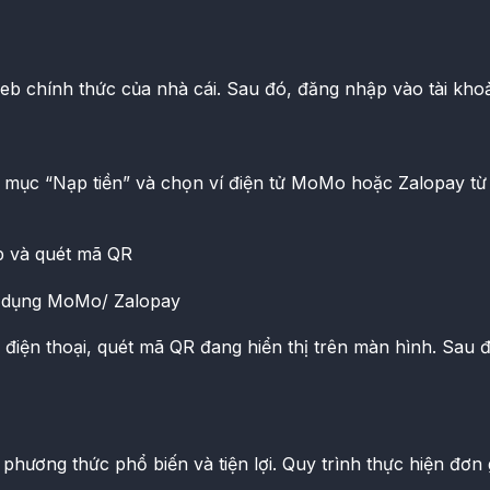
web chính thức của nhà cái. Sau đó, đăng nhập vào tài kho
o mục “Nạp tiền” và chọn ví điện tử MoMo hoặc Zalopay t
p và quét mã QR
g dụng MoMo/ Zalopay
ện thoại, quét mã QR đang hiển thị trên màn hình. Sau đ
 phương thức phổ biến và tiện lợi. Quy trình thực hiện đơn