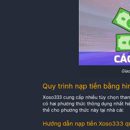
Giao
Quy trình nạp tiền bằng hì
Xoso333 cung cấp nhiều tùy chọn thanh
có hai phương thức thông dụng nhất hi
thể cho phương thức này tại nhà cái:
Hướng dẫn nạp tiền Xoso333 qu