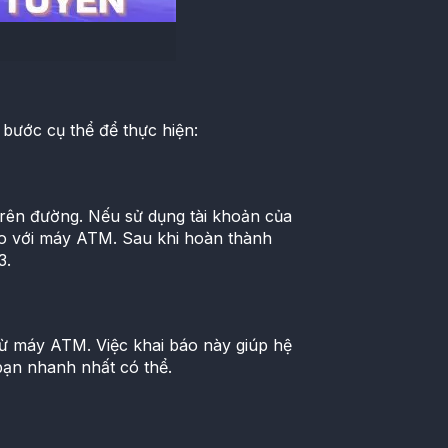
 bước cụ thể để thực hiện:
trên đường. Nếu sử dụng tài khoản của
 so với máy ATM. Sau khi hoàn thành
3.
 từ máy ATM. Việc khai báo này giúp hệ
bạn nhanh nhất có thể.