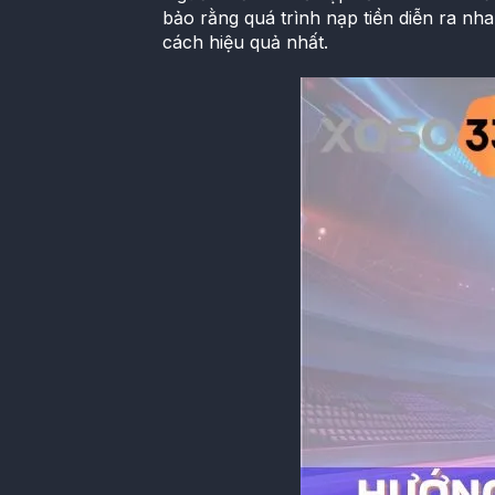
bảo rằng quá trình nạp tiền diễn ra nha
cách hiệu quả nhất.