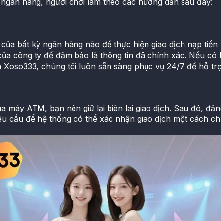
 ngân hàng, người chơi làm theo các hướng dẫn sau đây:
h của bất kỳ ngân hàng nào để thực hiện giao dịch nạp tiền
 của công ty để đảm bảo là thông tin đã chính xác. Nếu có
a Xoso333, chúng tôi luôn sẵn sàng phục vụ 24/7 để hỗ tr
a máy ATM, bạn nên giữ lại biên lai giao dịch. Sau đó, đ
yêu cầu để hệ thống có thể xác nhận giao dịch một cách c