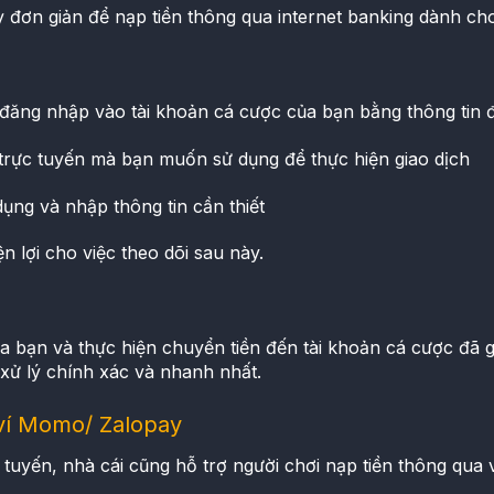
 đơn giản để nạp tiền thông qua internet banking dành cho
 đăng nhập vào tài khoản cá cược của bạn bằng thông tin
trực tuyến mà bạn muốn sử dụng để thực hiện giao dịch
ng và nhập thông tin cần thiết
ện lợi cho việc theo dõi sau này.
a bạn và thực hiện chuyển tiền đến tài khoản cá cược đã
xử lý chính xác và nhanh nhất.
ví Momo/ Zalopay
tuyến, nhà cái cũng hỗ trợ người chơi nạp tiền thông qua v