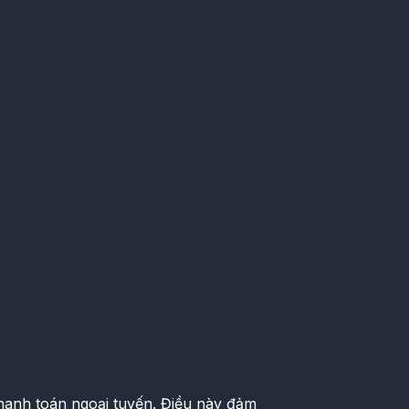
hanh toán ngoại tuyến. Điều này đảm