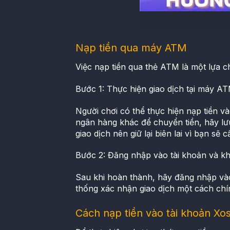
Nạp tiền qua máy ATM
Việc nạp tiền qua thẻ ATM là một lựa c
Bước 1: Thực hiện giao dịch tại máy A
Người chơi có thể thực hiện nạp tiền 
ngân hàng khác để chuyển tiền, hãy lư
giao dịch nên giữ lại biên lai vì bạn s
Bước 2: Đăng nhập vào tài khoản và kha
Sau khi hoàn thành, hãy đăng nhập vào 
thống xác nhận giao dịch một cách chí
Cách nạp tiền vào tài khoản X