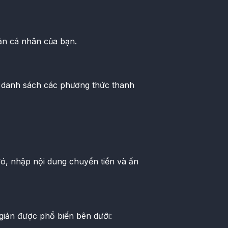
ản cá nhân của bạn.
ừ danh sách các phương thức thanh
ó, nhập nội dung chuyển tiền và ấn
 giản được phổ biến bên dưới: