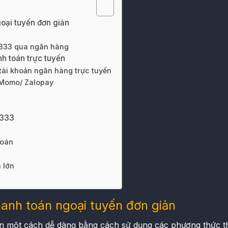
oại tuyến đơn giản
o333 qua ngân hàng
nh toán trực tuyến
tài khoản ngân hàng trực tuyến
 Momo/ Zalopay
o333
toán
 lớn
anh toán ngoại tuyến đơn giản
oản một cách dễ dàng bằng cách sử dụng các phương thức t