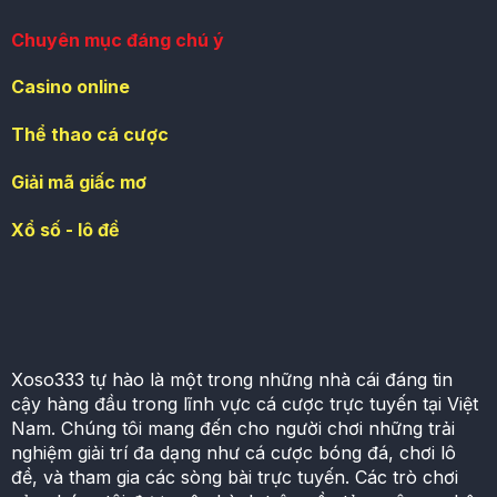
Chuyên mục đáng chú ý
Casino online
Thể thao cá cược
Giải mã giấc mơ
Xổ số - lô đề
Xoso333 tự hào là một trong những nhà cái đáng tin
cậy hàng đầu trong lĩnh vực cá cược trực tuyến tại Việt
Nam. Chúng tôi mang đến cho người chơi những trải
nghiệm giải trí đa dạng như cá cược bóng đá, chơi lô
đề, và tham gia các sòng bài trực tuyến. Các trò chơi