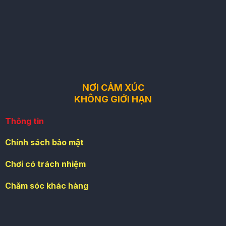
NƠI CẢM XÚC
KHÔNG GIỚI HẠN
Thông tin
Chính sách bảo mật
Chơi có trách nhiệm
Chăm sóc khác hàng