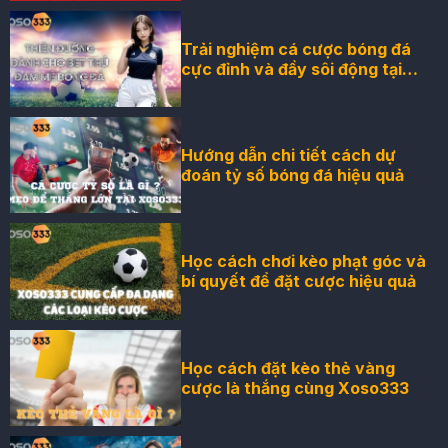
Trải nghiệm cá cược bóng đá
cực đỉnh và đầy sôi động tại
Xoso333
Hướng dẫn chi tiết cách dự
đoán tỷ số bóng đá hiệu quả
Học cách chơi kèo phạt góc và
bí quyết để đặt cược hiệu quả
Học cách đặt kèo thẻ vàng
cược là thắng cùng Xoso333