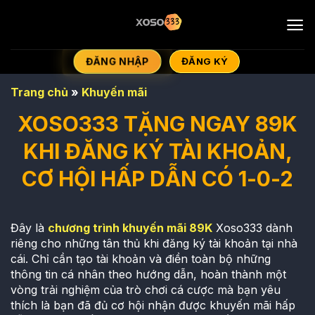
Chuyển
đến
nội
dung
ĐĂNG KÝ
ĐĂNG NHẬP
Trang chủ
»
Khuyến mãi
XOSO333 TẶNG NGAY 89K
KHI ĐĂNG KÝ TÀI KHOẢN,
CƠ HỘI HẤP DẪN CÓ 1-0-2
Đây là
chương trình khuyến mãi 89K
Xoso333 dành
riêng cho những tân thủ khi đăng ký tài khoản tại nhà
cái. Chỉ cần tạo tài khoản và điền toàn bộ những
thông tin cá nhân theo hướng dẫn, hoàn thành một
vòng trải nghiệm của trò chơi cá cược mà bạn yêu
thích là bạn đã đủ cơ hội nhận được khuyến mãi hấp