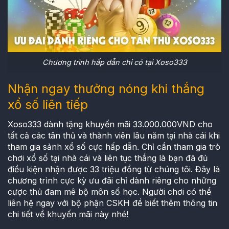
Chương trình hấp dẫn chỉ có tại Xoso333
Nhận ngay thưởng nóng khi thắng
xổ số liên tiếp
Xoso333 dành tặng khuyến mãi 33.000.000VND cho
tất cả các tân thủ và thành viên lâu năm tại nhà cái khi
tham gia sảnh xổ số cực hấp dẫn. Chỉ cần tham gia trò
chơi xổ số tại nhà cái và liên tục thắng là bạn đã đủ
điều kiện nhận được 33 triệu đồng từ chúng tôi. Đây là
chương trình cực kỳ ưu đãi chỉ dành riêng cho những
cược thủ đam mê bộ môn số học. Người chơi có thể
liên hệ ngay với bộ phận CSKH đề biết thêm thông tin
chi tiết về khuyến mãi này nhé!