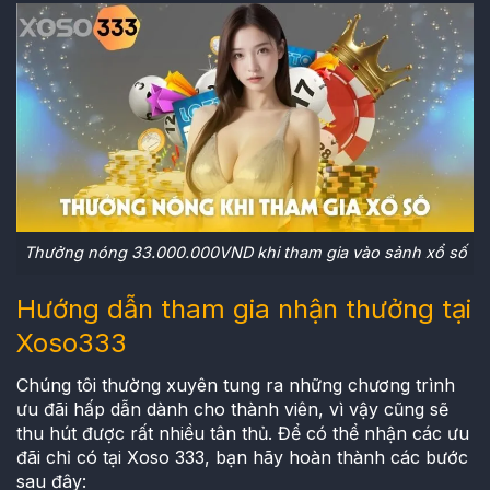
Thưởng nóng 33.000.000VND khi tham gia vào sảnh xổ số
Hướng dẫn tham gia nhận thưởng tại
Xoso333
Chúng tôi thường xuyên tung ra những chương trình
ưu đãi hấp dẫn dành cho thành viên, vì vậy cũng sẽ
thu hút được rất nhiều tân thủ. Để có thể nhận các ưu
đãi chỉ có tại Xoso 333, bạn hãy hoàn thành các bước
sau đây: