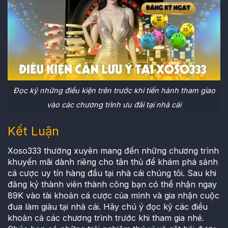
Đọc kỹ những điều kiện trên trước khi tiến hành tham giao
vào các chương trình ưu đãi tại nhà cái
Kết Luận
Xoso333 thường xuyên mang đến những chương trình
khuyến mãi dành riêng cho tân thủ để khám phá sảnh
cá cược uy tín hàng đầu tại nhà cái chúng tôi. Sau khi
đăng ký thành viên thành công bạn có thể nhận ngay
89K vào tài khoản cá cược của mình và gia nhận cuộc
đua làm giàu tại nhà cái. Hãy chú ý đọc kỹ các điều
khoản cả các chương trình trước khi tham gia nhé.